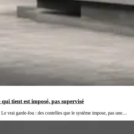
qui tient est imposé, pas supervisé
e. Le vrai garde-fou : des contrôles que le système impose, pas une…