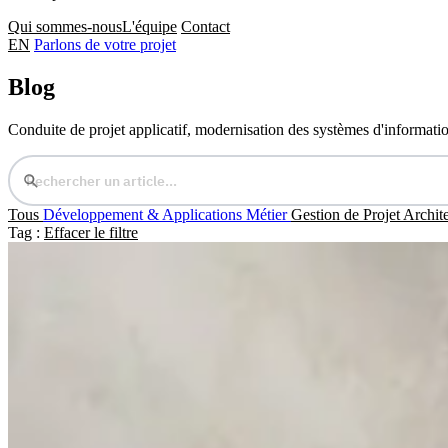
Qui sommes-nous
L'équipe
Contact
EN
Parlons de votre projet
Blog
Conduite de projet applicatif, modernisation des systèmes d'information
Tous
Développement & Applications Métier
Gestion de Projet
Archite
Tag :
Effacer le filtre