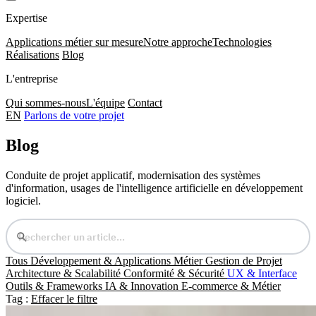
Expertise
Applications métier sur mesure
Notre approche
Technologies
Réalisations
Blog
L'entreprise
Qui sommes-nous
L'équipe
Contact
EN
Parlons de votre projet
Blog
Conduite de projet applicatif, modernisation des systèmes
d'information, usages de l'intelligence artificielle en développement
logiciel.
Tous
Développement & Applications Métier
Gestion de Projet
Architecture & Scalabilité
Conformité & Sécurité
UX & Interface
Outils & Frameworks
IA & Innovation
E-commerce & Métier
Tag :
Effacer le filtre