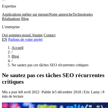
Expertise
Applications métier sur mesure
Notre approche
Technologies
Réalisations
Blog
L'entreprise
Qui sommes-nous
L'équipe
Contact
EN
Parlons de votre projet
Accueil
/
Blog
/
Ne sautez pas ces tâches SEO récurrentes critiques
Ne sautez pas ces tâches SEO récurrentes
critiques
Mis a jour le8 avril 2022
·
Publie le5 décembre 2018
|
Eric Lamy
|
8
min de lecture