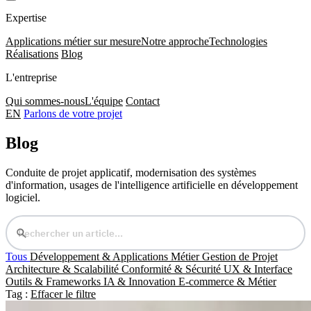
Expertise
Applications métier sur mesure
Notre approche
Technologies
Réalisations
Blog
L'entreprise
Qui sommes-nous
L'équipe
Contact
EN
Parlons de votre projet
Blog
Conduite de projet applicatif, modernisation des systèmes
d'information, usages de l'intelligence artificielle en développement
logiciel.
Tous
Développement & Applications Métier
Gestion de Projet
Architecture & Scalabilité
Conformité & Sécurité
UX & Interface
Outils & Frameworks
IA & Innovation
E-commerce & Métier
Tag :
Effacer le filtre