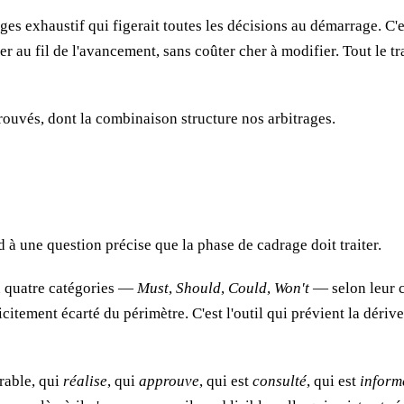
ges exhaustif qui figerait toutes les décisions au démarrage. C'es
er au fil de l'avancement, sans coûter cher à modifier. Tout le tra
rouvés, dont la combinaison structure nos arbitrages.
 à une question précise que la phase de cadrage doit traiter.
en quatre catégories —
Must
,
Should
,
Could
,
Won't
— selon leur cr
plicitement écarté du périmètre. C'est l'outil qui prévient la dériv
rable, qui
réalise
, qui
approuve
, qui est
consulté
, qui est
inform