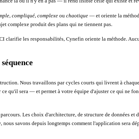
ce là où il n'y en a pas — il rend lisible celle qui existe et ré
mple
,
compliqué
,
complexe
ou
chaotique
— et oriente la méthod
jet complexe produit des plans qui ne tiennent pas.
 clarifie les responsabilités, Cynefin oriente la méthode. Aucun
a séquence
truction. Nous travaillons par cycles courts qui livrent à chaque
ur ce qu'il sera — et permet à votre équipe d'ajuster ce qui ne 
 parcours. Les choix d'architecture, de structure de données et d
e
, nous savons depuis longtemps comment l'application sera dé