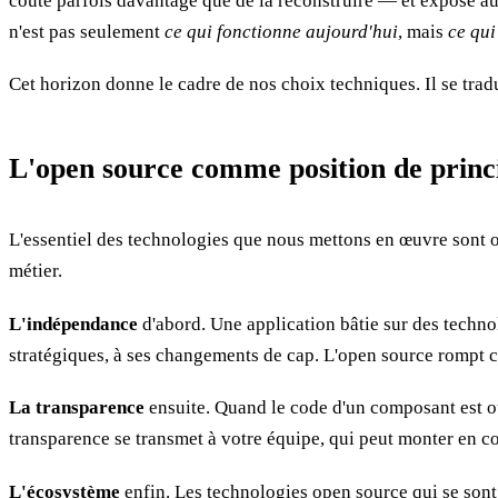
coûte parfois davantage que de la reconstruire — et expose au 
n'est pas seulement
ce qui fonctionne aujourd'hui
, mais
ce qui
Cet horizon donne le cadre de nos choix techniques. Il se tradui
L'open source comme position de princ
L'essentiel des technologies que nous mettons en œuvre sont op
métier.
L'indépendance
d'abord. Une application bâtie sur des technol
stratégiques, à ses changements de cap. L'open source rompt ce
La transparence
ensuite. Quand le code d'un composant est ouv
transparence se transmet à votre équipe, qui peut monter en co
L'écosystème
enfin. Les technologies open source qui se son