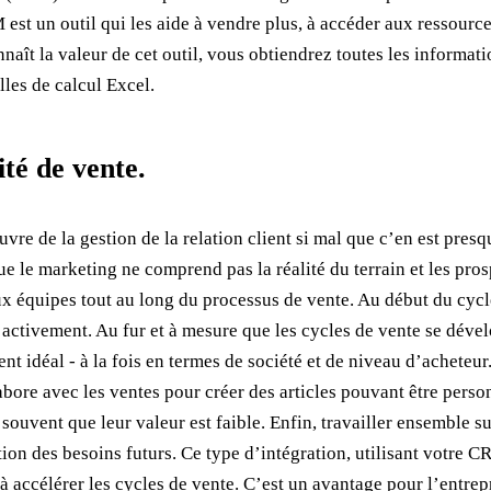
est un outil qui les aide à vendre plus, à accéder aux ressource
nnaît la valeur de cet outil, vous obtiendrez toutes les informa
lles de calcul Excel.
ité de vente.
vre de la gestion de la relation client si mal que c’en est pres
ue le marketing ne comprend pas la réalité du terrain et les pro
ux équipes tout au long du processus de vente. Au début du cycle
vre activement. Au fur et à mesure que les cycles de vente se d
ent idéal - à la fois en termes de société et de niveau d’acheteur
abore avec les ventes pour créer des articles pouvant être person
souvent que leur valeur est faible. Enfin, travailler ensemble s
action des besoins futurs. Ce type d’intégration, utilisant votr
s à accélérer les cycles de vente. C’est un avantage pour l’entr