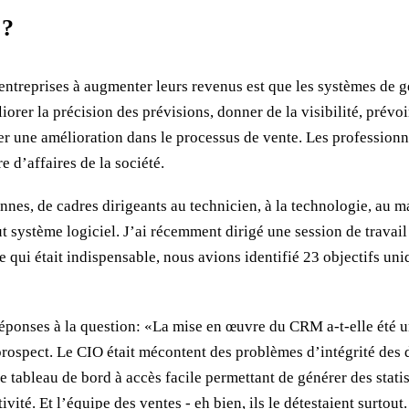
 ?
 entreprises à augmenter leurs revenus est que les systèmes de ge
rer la précision des prévisions, donner de la visibilité, prévoir
r une amélioration dans le processus de vente. Les professionne
e d’affaires de la société.
s, de cadres dirigeants au technicien, à la technologie, au mark
ut système logiciel. J’ai récemment dirigé une session de travai
ui était indispensable, nous avions identifié 23 objectifs uniqu
e réponses à la question: «La mise en œuvre du CRM a-t-elle été 
prospect. Le CIO était mécontent des problèmes d’intégrité des 
e tableau de bord à accès facile permettant de générer des statis
tivité. Et l’équipe des ventes - eh bien, ils le détestaient surto