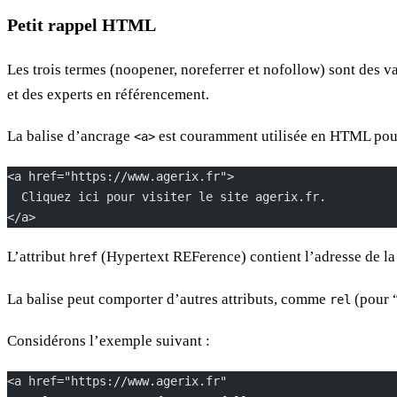
Petit rappel HTML
Les trois termes (noopener, noreferrer et nofollow) sont des va
et des experts en référencement.
La balise d’ancrage
est couramment utilisée en HTML pour 
<a>
<a href="https://www.agerix.fr">
  Cliquez ici pour visiter le site agerix.fr.
</a>
L’attribut
(Hypertext REFerence) contient l’adresse de la p
href
La balise peut comporter d’autres attributs, comme
(pour “
rel
Considérons l’exemple suivant :
<a href="https://www.agerix.fr"