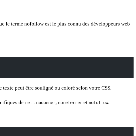
e le terme nofollow est le plus connu des développeurs web
Ce texte peut être souligné ou coloré selon votre CSS.
écifiques de
:
,
et
.
rel
noopener
noreferrer
nofollow