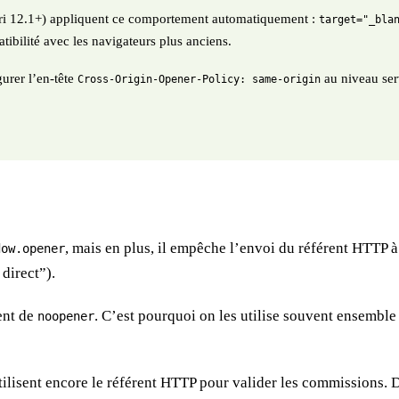
ri 12.1+) appliquent ce comportement automatiquement :
target="_bla
tibilité avec les navigateurs plus anciens.
gurer l’en-tête
au niveau serv
Cross-Origin-Opener-Policy: same-origin
, mais en plus, il empêche l’envoi du référent HTTP à
dow.opener
 direct”).
ent de
. C’est pourquoi on les utilise souvent ensemble
noopener
tilisent encore le référent HTTP pour valider les commissions. D