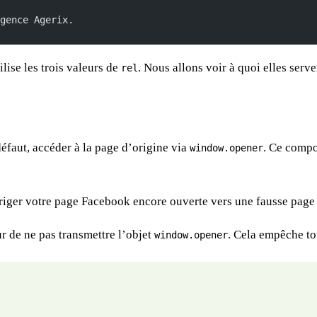
gence Agerix.
tilise les trois valeurs de
. Nous allons voir à quoi elles serv
rel
 défaut, accéder à la page d’origine via
. Ce compo
window.opener
riger votre page Facebook encore ouverte vers une fausse page d
ur de ne pas transmettre l’objet
. Cela empêche to
window.opener