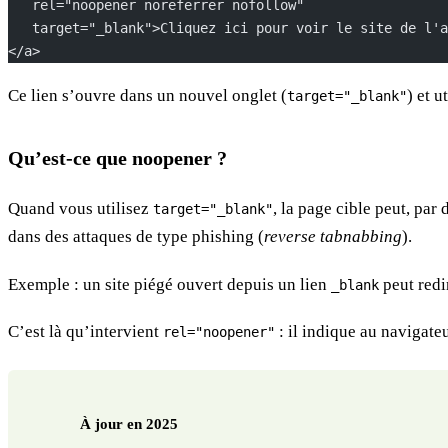
   rel="noopener noreferrer nofollow"
   target="_blank">Cliquez ici pour voir le site de l'a
</a>
Ce lien s’ouvre dans un nouvel onglet (
) et u
target="_blank"
Qu’est-ce que noopener ?
Quand vous utilisez
, la page cible peut, par
target="_blank"
dans des attaques de type phishing (
reverse tabnabbing
).
Exemple : un site piégé ouvert depuis un lien
peut redi
_blank
C’est là qu’intervient
: il indique au navigate
rel="noopener"
À jour en 2025