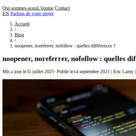
Qui sommes-nous
L'équipe
Contact
EN
Parlons de votre projet
Accueil
/
Blog
/
noopener, noreferrer, nofollow : quelles différences ?
noopener, noreferrer, nofollow : quelles di
Mis a jour le31 juillet 2025
·
Publie le14 septembre 2021
|
Eric Lamy
|