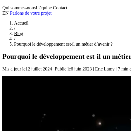
Qui sommes-nous
L'équipe
Contact
EN
Parlons de votre projet
Accueil
/
Blog
/
Pourquoi le développement est-il un métier d’avenir ?
Pourquoi le développement est-il un métier
Mis a jour le12 juillet 2024
·
Publie le6 juin 2023
|
Eric Lamy
|
7 min d