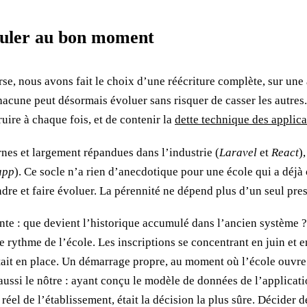
sculer au bon moment
rse, nous avons fait le choix d’une réécriture complète, sur une
hacune peut désormais évoluer sans risquer de casser les autres. 
ruire à chaque fois, et de contenir la
dette technique des applica
rnes et largement répandues dans l’industrie (
Laravel
et
React
)
app
). Ce socle n’a rien d’anecdotique pour une école qui a déjà 
re et faire évoluer. La pérennité ne dépend plus d’un seul pres
onte : que devient l’historique accumulé dans l’ancien système ?
 rythme de l’école. Les inscriptions se concentrant en juin et e
it en place. Un démarrage propre, au moment où l’école ouvre un
t aussi le nôtre : ayant conçu le modèle de données de l’applica
 réel de l’établissement, était la décision la plus sûre. Décider d