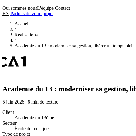
Qui sommes-nous
L'équipe
Contact
EN
Parlons de votre projet
Accueil
/
Réalisations
/
Académie du 13 : moderniser sa gestion, libérer un temps plein
Académie du 13 : moderniser sa gestion, li
5 juin 2026
|
6 min de lecture
Client
Académie du 13ème
Secteur
École de musique
Type de projet