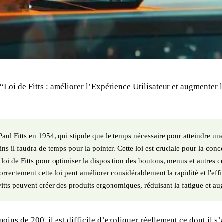
 “
Loi de Fitts : améliorer l’Expérience Utilisateur et augmenter
aul Fitts en 1954, qui stipule que le temps nécessaire pour atteindre une
ns il faudra de temps pour la pointer. Cette loi est cruciale pour la concep
 loi de Fitts pour optimiser la disposition des boutons, menus et autres con
ectement cette loi peut améliorer considérablement la rapidité et l'effica
 Fitts peuvent créer des produits ergonomiques, réduisant la fatigue et aug
ns de 200, il est difficile d’expliquer réellement ce dont il s’a