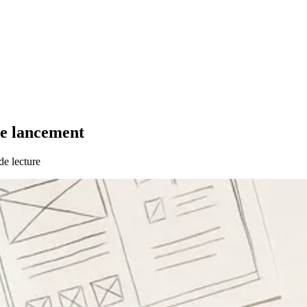
 le lancement
de lecture