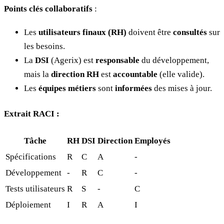
Points clés collaboratifs
:
Les
utilisateurs finaux (RH)
doivent être
consultés
sur
les besoins.
La
DSI
(Agerix) est
responsable
du développement,
mais la
direction RH
est
accountable
(elle valide).
Les
équipes métiers
sont
informées
des mises à jour.
Extrait RACI :
Tâche
RH
DSI
Direction
Employés
Spécifications
R
C
A
-
Développement
-
R
C
-
Tests utilisateurs
R
S
-
C
Déploiement
I
R
A
I