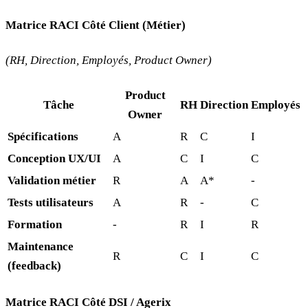
Matrice RACI Côté Client (Métier)
(RH, Direction, Employés, Product Owner)
Product
Tâche
RH
Direction
Employés
Owner
Spécifications
A
R
C
I
Conception UX/UI
A
C
I
C
Validation métier
R
A
A*
-
Tests utilisateurs
A
R
-
C
Formation
-
R
I
R
Maintenance
R
C
I
C
(feedback)
Matrice RACI Côté DSI / Agerix