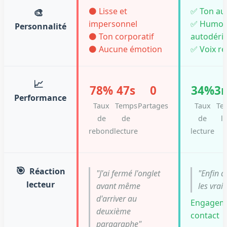
🎨
⚫ Lisse et
✅ Ton au
impersonnel
✅ Humou
Personnalité
⚫ Ton corporatif
autodéri
⚫ Aucune émotion
✅ Voix r
📈
78%
47s
0
34%
3
Performance
Taux
Temps
Partages
Taux
Te
de
de
de
l
rebond
lecture
lecture
🎯
Réaction
"J'ai fermé l'onglet
"Enfin q
lecteur
avant même
les vrai
d'arriver au
Engageme
deuxième
contact
paragraphe"