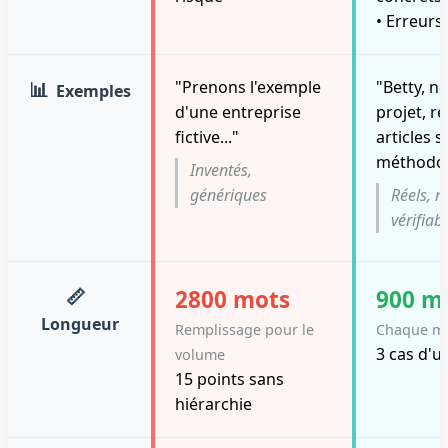
• Erreur
📊
"Prenons l'exemple
"Betty, n
Exemples
d'une entreprise
projet, r
fictive..."
articles s
méthodolo
Inventés,
génériques
Réels, 
vérifiab
📏
2800 mots
900 m
Longueur
Remplissage pour le
Chaque m
3 cas d'u
volume
15 points sans
hiérarchie