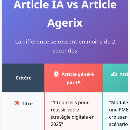
Article IA vs Article
Agerix
La différence se ressent en moins de 2
secondes
🤖
✍️
Article généré
Arti
Critère
par IA
A
🎯
"10 conseils pour
"Moduler
Titre
réussir votre
une PME i
stratégie digitale en
croissance
2025"
scénario