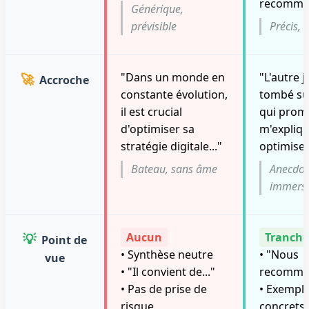
recomma
Générique,
prévisible
Précis, 
🚀
"Dans un monde en
"L'autre j
Accroche
constante évolution,
tombé sur
il est crucial
qui prome
d'optimiser sa
m'expliq
stratégie digitale..."
optimiser.
Bateau, sans âme
Anecdot
immersi
💡
Aucun
Tranché
Point de
• Synthèse neutre
• "Nous
vue
• "Il convient de..."
recomma
• Pas de prise de
• Exemple
risque
concrets