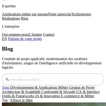
Expertise
Applications métier sur mesure
Notre approche
Technologies
Réalisations
Blog
L'entreprise
Qui sommes-nous
L'équipe
Contact
EN
Parlons de votre projet
Blog
Conduite de projet applicatif, modernisation des systèmes
d'information, usages de l'intelligence artificielle en développement
logiciel.
Tous
Développement & Applications Métier
Gestion de Projet
Architecture & Scalabilité
Conformité & Sécurité
UX & Interface
Outils & Frameworks
IA & Innovation
E-commerce & Métier
Tag :
Effacer le filtre